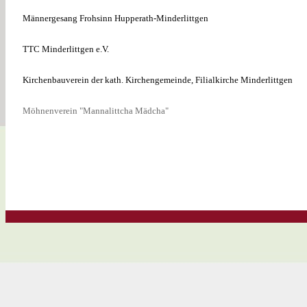
Männergesang Frohsinn Hupperath-Minderlittgen
TTC Minderlittgen e.V.
Kirchenbauverein der kath. Kirchengemeinde, Filialkirche Minderlittgen
Möhnenverein "Mannalittcha Mädcha"